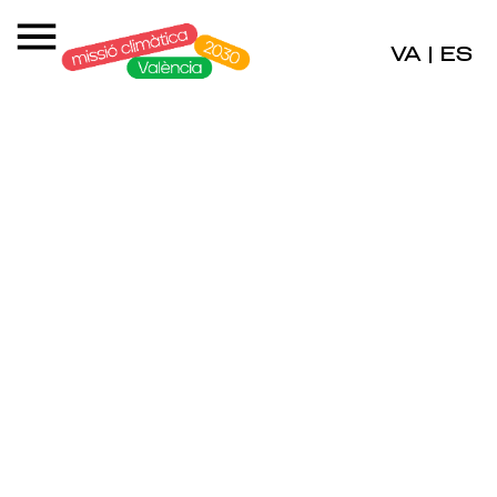
VA
ES
|